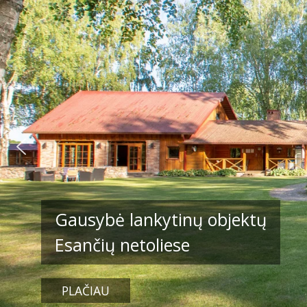
JAN
1
Gausybė lankytinų objektų
Esančių netoliese
PLAČIAU