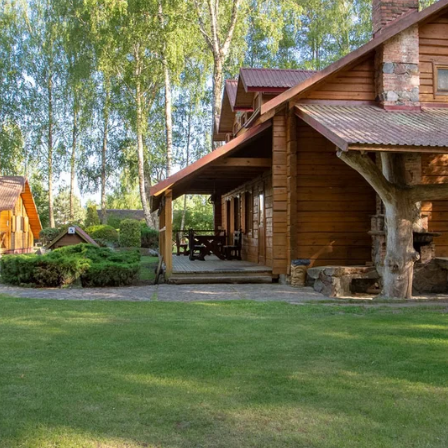
READ 
2
3
4
5