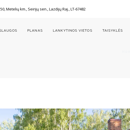
 50, Metelių km., Seirijų sen., Lazdijų Raj., LT-67482
SLAUGOS
PLANAS
LANKYTINOS VIETOS
TAISYKLĖS
Ho
.com google.com google.com