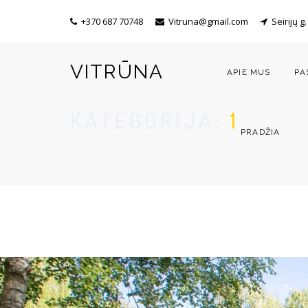
+370 687 70748
Vitruna@gmail.com
Seirijų g.
VITRŪNA
APIE MUS
PA
KATEGORIJA:
1
PRADŽIA
google.com
01
google.com google.com google.com google