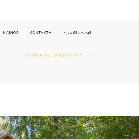
KAINOS
KONTAKTAI
+37068770748
me
/
Blog
/
Archive by Category "1"
( Page 2 )